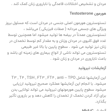
مردان و تشخیص اختلالات قاعدگی یا ناباروری زنان کمک کند .
هورمون Testosterone
تستوسترون هورمون اصلی جنسی در مردان است که مسئول بروز
ویژگی های جسمی مردانه ( صفات فیزیکی ) می‌باشد ،
تستوسترون عمدتاً در بیضه ها تولید میشود اما همچنین توسط
غدد فوق کلیوی در مردان وزنان و به مقدار کم توسط تخمدان در
زنان نیز تولید می شود . سطوح پایین یا بالا غیر طبیعی
تستوسترون می تواند ناشی از انواع بیماری های زمینه ای باشد و
باعث ناباروری در مردان و زنان شود .
آزمایشات تیروئید
این آزمایشها شامل T3 , T4 , TSH , FT3 , FT4 , anti – TPO
میشود. با انجام این آزمایشها عملکرد صحیح تیروئید ارزیابی
میشود سطوح پایین هورمونهای تیروئید می تواند توانایی بدن
برای آزاد کردن تخمک از تخمدان را کاهش دهد و بر باروری تأثیر
بگذارد.