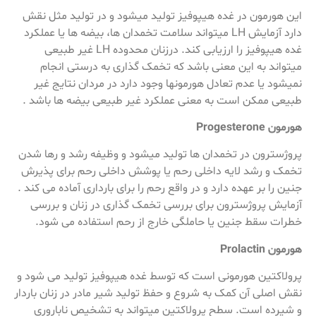
این هورمون در غده هیپوفیز تولید میشود و در تولید مثل نقش
دارد آزمایش LH میتواند سلامت تخمدان ها، بیضه ها یا عملکرد
غده هیپوفیز را ارزیابی کند. درزنان محدوده LH غیر طبیعی
میتواند به این معنی باشد که تخمک گذاری به درستی انجام
نمیشود یا عدم تعادل هورمونها وجود دارد در مردان نتایج غیر
طبیعی ممکن است به معنی عملکرد غیر طبیعی بیضه ها باشد .
هورمون Progesterone
پروژسترون در تخمدان ها تولید میشود و وظیفه رشد و رها شدن
تخمک و رشد لایه داخلی رحم یا پوشش داخلی رحم برای پذیرش
جنین را بر عهده دارد و در واقع رحم را برای بارداری آماده می کند .
آزمایش پروژسترون برای بررسی تخمک گذاری در زنان و بررسی
خطرات سقط جنین یا حاملگی خارج از رحم استفاده می شود.
هورمون Prolactin
پرولاکتین هورمونی است که توسط غده هیپوفیز تولید می شود و
نقش اصلی آن کمک به شروع و حفظ تولید شیر مادر در زنان باردار
و شیرده است. سطح پرولاکتین میتواند به تشخیص ناباروری