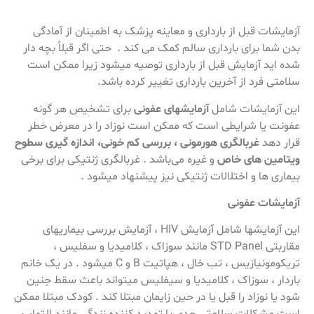
آزمایشات قبل از بارداری و معاینه پزشک به اطمینان از آمادگی
بدن شما برای بارداری سالم کمک می کند . حتی اگر قبلاً بچه دار
شده اید آزمایش قبل از بارداری توصیه میشود زیرا ممکن است
سلامتی فرد از آخرین بارداری تغییر کرده باشد.
این آزمایشات شامل
آزمایشهای عفونی
برای تشخیص هر گونه
عفونت یا شرایطی است که ممکن است نوزاد را در معرض خطر
قرار دهد
غربالگری هورمونی ، بررسی کم خونی، اندازه گیری سطوح
ویتامین های خاص
و غیره می‌باشد . غربالگری ژنتیکی برای برخی
بیماری ها و اختلالات ژنتیکی نیز پیشنهاد میشود .
آزمایشات عفونی
این آزمایشها شامل آزمایش HIV ، آزمایش بررسی بیماریهای
مقاربتی STD Panel مانند سوزاک ، کلامیدیا و سفلیس ،
تریکومونیازیس ، تب خال ، هپاتیت B و C میشود . در یک خانم
باردار ، سوزاک ، کلامیدیا و سیفلیس میتواند باعث سقط جنین
شود یا نوزاد را قبل یا در حین زایمان مبتلا کند . کودک مبتلا ممکن