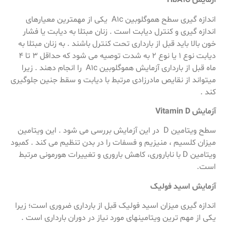
آزمایش HbA1C
اندازه گیری سطح هموگلوبین A1c یکی از مهمترین معیارهای
اندازه گیری و کنترل دیابت است . زنان مبتلا به دیابت یا فشار
خون بالا باید قبل از بارداری تحت کنترل باشند . به زنان مبتلا به
دیابت نوع 1 یا نوع 2 به شدت توصیه می شود که حداقل 3 تا 4
ماه قبل از بارداری آزمایش هموگلوبین A1c را انجام دهند . زیرا
میتواند از نقایص مادرزادی مرتبط با دیابت و سقط جنین جلوگیری
کند .
آزمایش Vitamin D
سطح ویتامین D در این آزمایش بررسی می شود . این ویتامین
میزان کلسیم ، منیزیم و فسفات را در بدن تنظیم می کند . کمبود
ویتامین D با ناباروری، کاهش باروری و تغییرات هورمونی مرتبط
است.
آزمایش اسید فولیک
اندازه گیری میزان اسید فولیک قبل از بارداری ضروری است؛ زیرا
یکی از مهم ترین ویتامینهای مورد نیاز در دوران بارداری است .