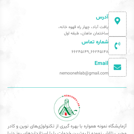
آدرس
یافت آباد، چهار راه قهوه خانه،
ساختمان ماهان، طبقه اول
شماره تماس
66245148_66245149
Email
nemoonehlab@gmail.com
آزمایشگاه نمونه همواره با بهره گیری از تکنولوژی‌های نوین و کادر
مجرب تلاش نموده تا بهترین خدمات را با استانداردهای روز دنیا