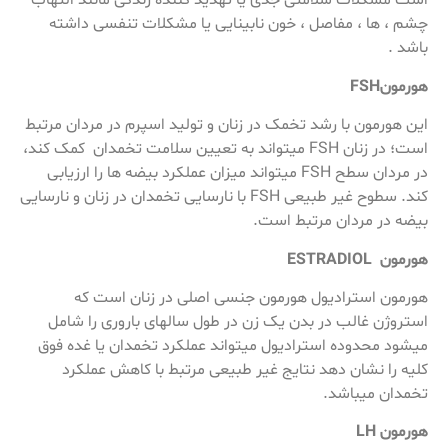
است مشکلات سلامتی جدی یا تهدید کننده زندگی مانند التهاب
چشم ، ها ، مفاصل ، خون نابینایی یا مشکلات تنفسی داشته
باشد .
هورمونFSH
این هورمون با رشد تخمک در زنان و تولید اسپرم در مردان مرتبط
است؛ در زنان FSH میتواند به تعیین سلامت تخمدان کمک کند،
در مردان سطح FSH میتواند میزان عملکرد بیضه ها را ارزیابی
کند. سطوح غیر طبیعی FSH با نارسایی تخمدان در زنان و نارسایی
بیضه در مردان مرتبط است.
هورمون ESTRADIOL
هورمون استرادیول هورمون جنسی اصلی در زنان است که
استروژن غالب در بدن یک زن در طول سالهای باروری را شامل
میشود محدوده استرادیول میتواند عملکرد تخمدان یا غده فوق
کلیه را نشان دهد نتایج غیر طبیعی مرتبط با کاهش عملکرد
تخمدان میباشد.
هورمون LH