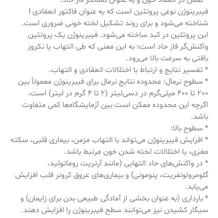
* نقش در انعقاد خون و به عنوان نشانگر فاز حاد.
فیبرینوژن نوعی پروتئین است که به عنوان فاکتور انعقادی I
شناخته می‌شود و برای روند تشکیل لخته خونی ضروری است.
این پروتئین در کبد ساخته می‌شود. فیبرینوژن یک پروتئین
واکنش‌گر فاز حاد است؛ به این معنی که طی التهاب یا نکروز
بافتی به سرعت بالا می‌رود.
* تفسیر نتایج و ارتباط با اختلالات انعقادی و التهاب.
* سطوح نرمال: محدوده نتایج نرمال برای فیبرینوژن معمولاً بین
200 تا 400 میلی‌گرم در دسی‌لیتر (2 تا 4 گرم در لیتر) است،
اگرچه این محدوده ممکن است بین آزمایشگاه‌ها کمی متفاوت
باشد.
* سطوح بالا:
* افزایش فیبرینوژن می‌تواند با التهاب مزمن، بیماری قلبی، سکته
مغزی، یا اختلالات لخته شدن خون مرتبط باشد.
* در واکنش‌های حاد التهابی (مانند آرتریت روماتوئید،
گلومرولونفریت، پنومونی) و بیماری‌های عروق کرونر قلب افزایش
می‌یابد.
* بارداری (به عنوان بخشی از آمادگی طبیعی بدن برای زایمان) و
سیگار کشیدن نیز می‌توانند سطح فیبرینوژن را افزایش دهند.