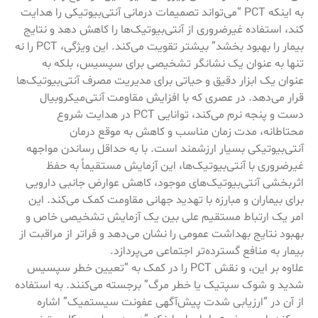
به اینکه PCT “می‌تواند تصمیمات درمانی آنتی‌بیوتیکی را هدایت
کند، استفاده غیرضروری از آنتی‌بیوتیک‌ها را کاهش دهد و نتایج
بیمار را بهبود بخشد” بیشتر تقویت می‌کند. این ویژگی، PCT را نه
تنها به عنوان یک نشانگر تشخیصی برای سپسیس، بلکه به
عنوان یک ابزار دقیق و حیاتی برای مدیریت مصرف آنتی‌بیوتیک‌ها
قرار می‌دهد. در عصری که با افزایش مقاومت آنتی‌میکروبیال
دست و پنجه نرم می‌کند، توانایی PCT در هدایت شروع
محتاطانه، مدت زمان مناسب و کاهش به موقع درمان
آنتی‌بیوتیکی بسیار ارزشمند است. با به حداقل رساندن مواجهه
غیرضروری با آنتی‌بیوتیک‌ها، این آزمایش مستقیماً به حفظ
اثربخشی آنتی‌بیوتیک‌های موجود، کاهش عوارض جانبی دارویی
برای بیماران و مبارزه با تهدید جهانی مقاومت کمک می‌کند. این
امر یک ارتباط مستقیم علی بین یک آزمایش تشخیصی خاص و
بهبود نتایج بهداشت عمومی را نشان می‌دهد و فراتر از مراقبت از
بیمار به منافع گسترده‌تر اجتماعی می‌پردازد.
علاوه بر این، و نقش PCT را در کمک به “تعیین خطر سپسیس
شدید و شوک سپتیک یا خطر مرگ” برجسته می‌کنند. به استفاده
از آن در “ارزیابی شدت پیش‌آگهی عفونت سیستمیک” اشاره