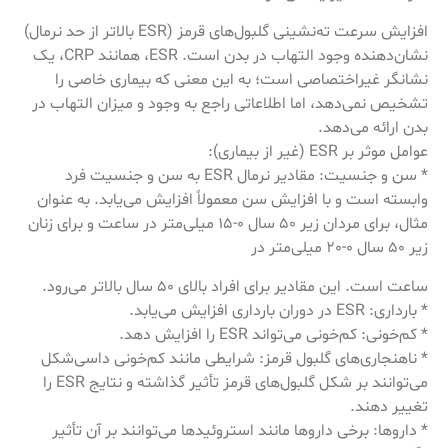
افزایش سرعت ته‌نشینی گلبول‌های قرمز (ESR بالاتر از حد نرمال)
نشان‌دهنده وجود التهاب در بدن است. ESR، همانند CRP، یک
نشانگر غیراختصاصی است؛ به این معنی که بیماری خاصی را
تشخیص نمی‌دهد، اما اطلاعاتی راجع به وجود و میزان التهاب در
بدن ارائه می‌دهد.
عوامل موثر بر ESR (غیر از بیماری):
* سن و جنسیت: مقادیر نرمال ESR به سن و جنسیت فرد
وابسته است و با افزایش سن معمولاً افزایش می‌یابد. به عنوان
مثال، برای مردان زیر 50 سال 0-15 میلی‌متر در ساعت و برای زنان
زیر 50 سال 0-20 میلی‌متر در
ساعت است. این مقادیر برای افراد بالای 50 سال بالاتر می‌رود.
* بارداری: ESR در دوران بارداری افزایش می‌یابد.
* کم‌خونی: کم‌خونی می‌تواند ESR را افزایش دهد.
* ناهنجاری‌های گلبول قرمز: شرایطی مانند کم‌خونی داسی‌شکل
می‌توانند بر شکل گلبول‌های قرمز تأثیر گذاشته و نتایج ESR را
تغییر دهند.
* داروها: برخی داروها مانند استروئیدها می‌توانند بر آن تأثیر