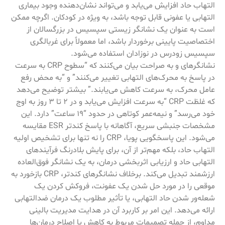
التهاب حاد افزایش می‌یابد و می‌تواند نشان‌دهنده وجود بیماری
التهابی یا عفونی قابل توجه باشد، به ویژه در کودکان. اگرچه ممکن
است به عنوان یک نشانگر زیستی سپسیس در بزرگسالان از
اختصاصیت پایینی برخوردار باشد، اما معمولاً برای غربالگری
سپسیس زودرس در نوزادان استفاده می‌شود.
نشانگرهای و به صراحت بیان می‌کنند که “سطوح CRP به سرعت
در پاسخ به محرک‌های التهابی تغییر می‌کنند” و “به محض رفع
عامل محرک، به سرعت کاهش می‌یابند.” بیشتر توضیح می‌دهد
که غلظت CRP “به سرعت افزایش می‌یابد و در 2 تا 3 روز به اوج
خود می‌رسد” و نیمه‌عمر کوتاهی در حدود “19 ساعت” دارد. این
مشخصات جنبشی سریع، آگاهانه با پاسخ کندتر ESR مقایسه
می‌شود. این پاسخگویی پویا، CRP را نه تنها برای تشخیص اولیه
التهاب حاد، بلکه مهم‌تر از آن، برای پایش بلادرنگ فرآیندهای
التهابی حاد و ارزیابی اثربخشی درمان، به یک نشانگر فوق‌العاده
ارزشمند تبدیل می‌کند. برخلاف نشانگرهای کندتر، CRP بازخورد به
موقعی را در مورد حل شدن یک عفونت، فروکش کردن یک
شعله‌ور شدن حاد التهابی، یا تأثیر مطلوب یک درمان ضدالتهابی
ارائه می‌دهد. این امر بر کاربرد آن در هدایت مدیریت بالینی
مداوم، از جمله تصمیمات مربوط به کاهش یا اصلاح درمان‌ها