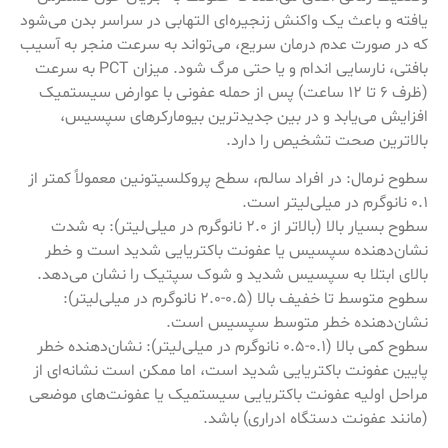
یافته و باعث یک واکنش زنجیره‌ای التهابی در سراسر بدن می‌شود
که در صورت عدم درمان سریع، می‌تواند به سرعت منجر به آسیب
بافتی، نارسایی اندام و یا حتی مرگ شود. میزان PCT به سرعت
(ظرف 6 تا 12 ساعت) پس از حمله عفونی با عوارض سیستمیک
افزایش می‌یابد و در بین جدیدترین بیومارکرهای سپسیس،
بالاترین صحت تشخیص را دارد.
سطوح نرمال: در افراد سالم، سطح پروکلسیتونین معمولاً کمتر از
0.1 نانوگرم در میلی‌لیتر است.
سطوح بسیار بالا (بالاتر از 2.0 نانوگرم در میلی‌لیتر): به شدت
نشان‌دهنده سپسیس یا عفونت باکتریایی شدید است و خطر
بالای ابتلا به سپسیس شدید و شوک سپتیک را نشان می‌دهد.
سطوح متوسط تا خفیف بالا (0.5-2.0 نانوگرم در میلی‌لیتر):
نشان‌دهنده خطر متوسط سپسیس است.
سطوح کمی بالا (0.1-0.5 نانوگرم در میلی‌لیتر): نشان‌دهنده خطر
پایین عفونت باکتریایی شدید است، اما ممکن است نشانه‌ای از
مراحل اولیه عفونت باکتریایی سیستمیک یا عفونت‌های موضعی
(مانند عفونت دستگاه ادراری) باشد.