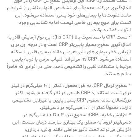
* تست استاندارد CRP: این آزمایش سطح کل CRP را در خون
اندازه‌گیری می‌کند. معمولاً برای تشخیص التهاب ناشی از شرایطی
مانند عفونت‌ها یا بیماری‌های خودایمنی استفاده می‌شود. این
تست برای هیچ بیماری خاصی نیست اما به شناسایی وجود
التهاب کمک می‌کند.
* تست CRP با حساسیت بالا (hs-CRP): این نوع آزمایش قادر به
اندازه‌گیری سطوح بسیار پایین‌تر CRP است و در درجه اول برای
ارزیابی خطر بیماری‌های قلبی-عروقی مانند بیماری قلبی یا سکته
استفاده می‌شود. hs-CRP می‌تواند التهاب مزمن با درجه پایین
مرتبط با مشکلات قلبی را تشخیص دهد، حتی در افرادی که ظاهراً
سالم هستند.
* سطوح نرمال CRP: به طور معمول، کمتر از 10 میلی‌گرم در لیتر
برای تست استاندارد CRP طبیعی در نظر گرفته می‌شود. اکثر
بزرگسالان سالم سطوح CRP بسیار پایین یا غیرقابل تشخیصی
دارند، معمولاً کمتر از 0.3 میلی‌گرم در دسی‌لیتر.
* افزایش خفیف CRP: سطوح بین 0.3 تا 1.0 میلی‌گرم در
دسی‌لیتر لزوماً به معنای یک بیماری نیازمند درمان نیست. این
افزایش می‌تواند تحت تأثیر عواملی مانند چاقی، بارداری،