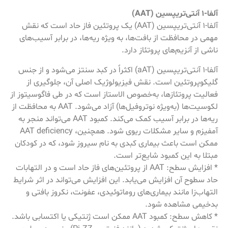
آلفا-1 آنتی‌تریپسین (AAT)
آلفا-1 آنتی‌تریپسین (AAT) یک پروتئین فاز حاد است که نقش
مهمی در محافظت از بافت‌ها، به ویژه ریه‌ها، در برابر آسیب‌های
ناشی از آنزیم‌های پروتئاز دارد.
آلفا-1 آنتی‌تریپسین (aAT) اکثراً در کبد سنتز می‌شود و از جنس
گلیکوپروتئین است. نقش فیزیولوژیک اصلی آن، جلوگیری از
فعالیت پروتئازها، به‌خصوص الاستاز است که در طی فاگوسیتوز از
لکوسیت‌ها (به‌ویژه نوتروفیل‌ها) آزاد می‌شود. AAT به محافظت از
ریه‌ها در برابر آسیب کمک می‌کند. کمبود AAT می‌تواند منجر به
آمفیزم و سایر مشکلات ریوی شود. همچنین، AAT deficiency
ممکن است باعث بیماری کبدی به نام سیروز شود، که در کودکان
مبتلا به این کمبود شایع‌تر است.
* افزایش سطح: AAT از پروتئین‌های فاز حاد است و در التهابات
حاد سطوح آن افزایش می‌یابد. این افزایش می‌تواند در اثر شرایط
التهاب‌زا مانند بیماری‌های روماتوئیدی، عفونت، نکروز بافتی و
بدخیمی مشاهده شود.
* کاهش سطح: کمبود AAT ممکن است ژنتیکی یا اکتسابی باشد.