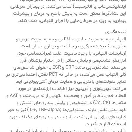
اینفلیکسی‌ماب یا اتانرسپت) کمک می‌کنند. در بیماران سرطانی،
این نشانگرها ممکن است به پایش پاسخ به درمان و پیشرفت
بیماری، به ویژه در سرطان‌هایی با اجزای التهابی، کمک کنند.
نتیجه‌گیری
التهاب، چه به صورت حاد و محافظتی و چه به صورت مزمن و
مخرب، یک پدیده مرکزی در سلامت و بیماری انسان است.
آزمایشات التهابی، با وجود ماهیت اغلب غیراختصاصی خود،
ابزارهای تشخیصی و پایش حیاتی را در اختیار پزشکان قرار
می‌دهند. نشانگرهایی مانند CRP و ESR به عنوان شاخص‌های
کلی التهاب عمل می‌کنند، در حالی که PCT نقش اختصاصی‌تری در
تمایز عفونت‌های باکتریایی و هدایت درمان آنتی‌بیوتیکی ایفا
می‌کند. فیبرینوژن و فریتین نیز اطلاعات ارزشمندی در مورد
انعقاد خون، ذخایر آهن و وضعیت التهابی ارائه می‌دهند، و AAT و
مکمل‌ها (C3, C4) در تشخیص و پایش بیماری‌های ژنتیکی و
خودایمنی نقش دارند. سیتوکین‌ها (IL-6, TNF-alpha) نیز به طور
فزاینده‌ای برای ارزیابی شدت التهاب در بیماری‌های مختلف مورد
استفاده قرار می‌گیرند.
با این حال، غیراختصاصی بودن بسیاری از این آزمایشات، نیاز به