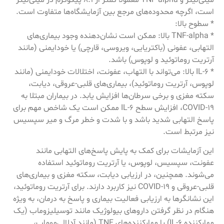
میلی‌لیتر و TNF-alpha معمولاً کمتر از 8.1 پیکوگرم در میلی‌لیتر
است، اگرچه محدوده‌های مرجع بین آزمایشگاه‌ها متفاوت است.
* سطوح بالا:
* TNF-alpha بالا: ممکن است نشان‌دهنده وجود بیماری‌های
التهابی، عفونی (باکتریایی، ویروسی، قارچی) یا خودایمنی (مانند
آرتریت روماتوئید و لوپوس) باشد.
* IL-6 بالا: می‌تواند با التهاب، عفونت، اختلالات خودایمنی (مانند
لوپوس، آرتریت روماتوئید)، بیماری‌های قلبی-عروقی، دیابت،
سکته مغزی و برخی سرطان‌ها افزایش یابد. در بیماران مبتلا به
COVID-19، افزایش سطح IL-6 ممکن است یک شاخص مهم برای
پاسخ التهابی شدید باشد و با شدت و خطر مرگ و میر سپسیس
نیز مرتبط است.
این آزمایشات برای کمک به پایش پاسخ‌های التهابی مانند
عفونت، سپسیس، لوپوس، یا آرتریت روماتوئید استفاده
می‌شوند. همچنین، در ارزیابی دیابت، سکته مغزی و بیماری‌های
قلبی-عروقی و COVID-19 نیز کاربرد دارند. برای آرتریت روماتوئید،
این نشانگرها به ارزیابی فعالیت بیماری و پاسخ به درمان، به ویژه
هنگام در نظر گرفتن داروهای بیولوژیک مانند توسیلیزوماب (یک
مهارکننده IL-6) یا مهارکننده‌های TNF (مانند آدلالی‌موماب،