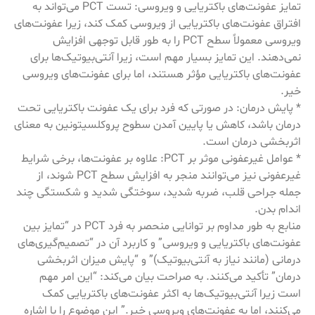
تمایز عفونت‌های باکتریایی و ویروسی: تست PCT می‌تواند به
افتراق عفونت‌های باکتریایی از ویروسی کمک کند، زیرا عفونت‌های
ویروسی معمولاً سطح PCT را به طور قابل توجهی افزایش
نمی‌دهند. این تمایز بسیار مهم است، زیرا آنتی‌بیوتیک‌ها برای
عفونت‌های باکتریایی مؤثر هستند، اما برای عفونت‌های ویروسی
خیر.
* پایش درمان: در صورتی که فرد برای یک عفونت باکتریایی تحت
درمان باشد، کاهش یا پایین آمدن سطوح پروکلسیتونین به معنای
اثربخشی درمان است.
* عوامل غیرعفونی موثر بر PCT: علاوه بر عفونت‌ها، برخی شرایط
غیرعفونی نیز می‌توانند منجر به افزایش سطح PCT شوند، از
جمله جراحی قلب، ضربه شدید، سوختگی شدید و شکستگی چند
اندام بدن.
منابع به طور مداوم بر توانایی منحصر به فرد PCT در “تمایز بین
عفونت‌های باکتریایی و ویروسی” و کاربرد آن در “تصمیم‌گیری‌های
درمانی (مانند نیاز به آنتی‌بیوتیک)” و “پایش میزان اثربخشی
درمان” تأکید می‌کنند. به صراحت بیان می‌کند: “این امر مهم
است زیرا آنتی‌بیوتیک‌ها به اکثر عفونت‌های باکتریایی کمک
می‌کنند، اما به عفونت‌های ویروسی خیر.” این موضوع را با اشاره