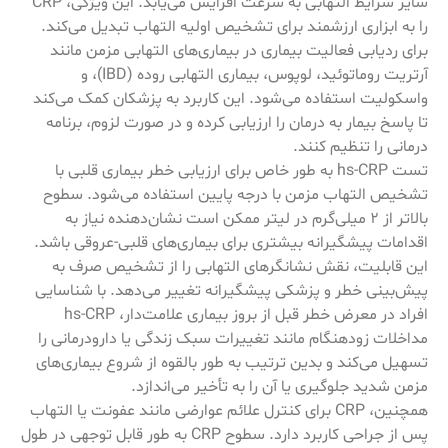
سایر شرایط التهابی به سرعت افزایش می‌یابد. این ویژگی، CRP
را به ابزاری ارزشمند برای تشخیص اولیه التهاب تبدیل می‌کند.
برای ردیابی فعالیت بیماری در بیماری‌های التهابی مزمن مانند
آرتریت روماتوئید، لوپوس، بیماری التهابی روده (IBD)، و
واسکولیت استفاده می‌شود. این کاربرد به پزشکان کمک می‌کند
تا پاسخ بیمار به درمان را ارزیابی کرده و در صورت لزوم، برنامه
درمانی را تنظیم کنند.
تست hs-CRP به طور خاص برای ارزیابی خطر بیماری قلبی با
تشخیص التهاب مزمن با درجه پایین استفاده می‌شود. سطوح
بالاتر از 2 میلی‌گرم در لیتر ممکن است نشان‌دهنده نیاز به
اقدامات پیشگیرانه بیشتری برای بیماری‌های قلبی-عروقی باشد.
این قابلیت، نقش نشانگرهای التهابی را از تشخیص صرف به
پیش‌بینی خطر و پزشکی پیشگیرانه تغییر می‌دهد. با شناسایی
افراد در معرض خطر قبل از بروز بیماری علامت‌دار، hs-CRP
مداخلات زودهنگام مانند تغییرات سبک زندگی یا دارودرمانی را
تسهیل می‌کند و بدین ترتیب به طور بالقوه از شروع بیماری‌های
مزمن شدید جلوگیری یا آن را به تأخیر می‌اندازد.
همچنین، CRP برای کنترل علائم عوارضی مانند عفونت یا التهاب
پس از جراحی کاربرد دارد. سطوح CRP به طور قابل توجهی در طول