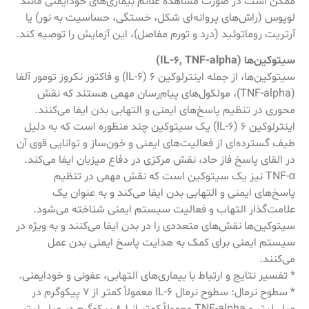
ممکن است در صورت مشاهده علائم بیماری‌های خودایمنی مانند
لوپوس (راش‌های پروانه‌ای شکل، خستگی، حساسیت به نور) یا
آرتریت روماتوئید (درد و تورم مفاصل)، این آزمایش را توصیه کند.
سیتوکین‌ها (IL-6, TNF-alpha)
سیتوکین‌ها، از جمله اینترلوکین 6 (IL-6) و فاکتور نکروز تومور آلفا
(TNF-alpha)، مولکول‌های پیام‌رسان مهمی هستند که نقش
محوری در تنظیم پاسخ‌های ایمنی و التهابی بدن ایفا می‌کنند.
اینترلوکین 6 (IL-6) یک سیتوکین چند منظوره است که به دلیل
طیف گسترده‌ای از فعالیت‌های ایمنی و خون‌ساز و توانایی قوی آن
در القای پاسخ فاز حاد، نقش مرکزی در دفاع میزبان ایفا می‌کند.
TNF-α نیز یک سیتوکین است که نقش مهمی در تنظیم
پاسخ‌های ایمنی و التهابی بدن ایفا می‌کند و به عنوان یک
علامت‌گذار التهاب و فعالیت سیستم ایمنی شناخته می‌شود.
سیتوکین‌ها نقش‌های متعددی را در بدن ایفا می‌کنند و به ویژه در
سیستم ایمنی برای کمک به هدایت پاسخ ایمنی بدن عمل
می‌کنند.
* تفسیر نتایج و ارتباط با بیماری‌های التهابی، عفونی و خودایمنی.
* سطوح نرمال: سطوح نرمال IL-6 معمولاً کمتر از 7 پیکوگرم در