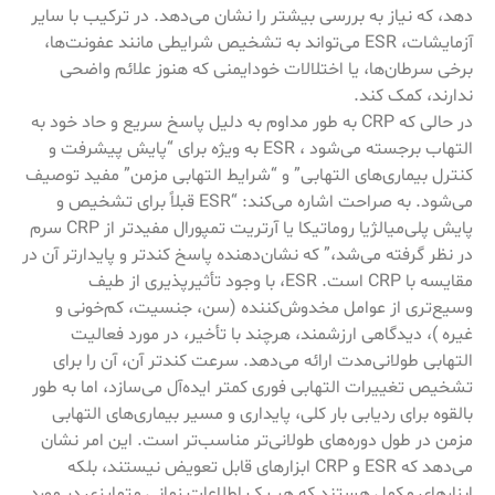
دهد، که نیاز به بررسی بیشتر را نشان می‌دهد. در ترکیب با سایر
آزمایشات، ESR می‌تواند به تشخیص شرایطی مانند عفونت‌ها،
برخی سرطان‌ها، یا اختلالات خودایمنی که هنوز علائم واضحی
ندارند، کمک کند.
در حالی که CRP به طور مداوم به دلیل پاسخ سریع و حاد خود به
التهاب برجسته می‌شود ، ESR به ویژه برای “پایش پیشرفت و
کنترل بیماری‌های التهابی” و “شرایط التهابی مزمن” مفید توصیف
می‌شود. به صراحت اشاره می‌کند: “ESR قبلاً برای تشخیص و
پایش پلی‌میالژیا روماتیکا یا آرتریت تمپورال مفیدتر از CRP سرم
در نظر گرفته می‌شد،” که نشان‌دهنده پاسخ کندتر و پایدارتر آن در
مقایسه با CRP است. ESR، با وجود تأثیرپذیری از طیف
وسیع‌تری از عوامل مخدوش‌کننده (سن، جنسیت، کم‌خونی و
غیره )، دیدگاهی ارزشمند، هرچند با تأخیر، در مورد فعالیت
التهابی طولانی‌مدت ارائه می‌دهد. سرعت کندتر آن، آن را برای
تشخیص تغییرات التهابی فوری کمتر ایده‌آل می‌سازد، اما به طور
بالقوه برای ردیابی بار کلی، پایداری و مسیر بیماری‌های التهابی
مزمن در طول دوره‌های طولانی‌تر مناسب‌تر است. این امر نشان
می‌دهد که ESR و CRP ابزارهای قابل تعویض نیستند، بلکه
ابزارهای مکمل هستند که هر یک اطلاعات زمانی متمایزی در مورد