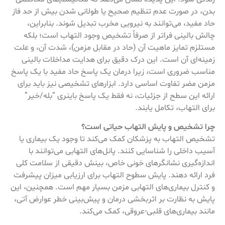
بدن، در صورت عدم تنظیم صحیح یا طولانی شدن بیش از حد فاز
حاد مفید، می‌توانند به نیرویی مخرب تبدیل شوند. بنابراین،
چالش بالینی فراتر از صرفاً تشخیص وجود التهاب است؛ بلکه
مستلزم تمایز ماهیت آن (حاد در مقابل مزمن)، شدت آن، و علت
زمینه‌ای آن است. این درک دقیق برای هدایت مداخلات بالینی
مناسب ضروری است، زیرا درمان یک پاسخ حاد مفید با یک پاسخ
مزمن مضر تفاوت اساسی دارد. ابزارهای تشخیصی نیز باید برای
ارائه این سطح از جزئیات، نه فقط یک پاسخ باینری “بله/خیر”
برای التهاب، تکامل یابند.
چرا تشخیص و پایش التهاب حیاتی است؟
تشخیص التهاب به پزشکان کمک می‌کند تا وجود یک بیماری یا
آسیب داخلی را شناسایی کنند. پانل‌های التهابی می‌توانند با
اندازه‌گیری نشانگرهای خونی خاص، بینش دقیقی از سلامت کلی
فرد ارائه دهند. پایش سطوح التهاب برای ارزیابی میزان پیشرفت
و کنترل بیماری‌های التهابی مزمن بسیار مهم است. همچنین، این
پایش به نظارت بر اثربخشی درمان و پیش‌بینی خطر عوارض آتی،
مانند بیماری‌های قلبی-عروقی، کمک می‌کند.