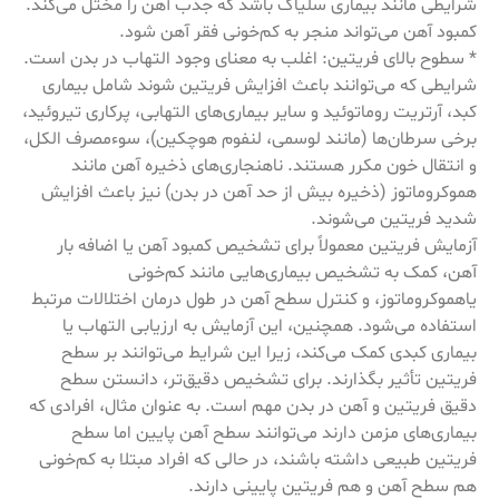
شرایطی مانند بیماری سلیاک باشد که جذب آهن را مختل می‌کند.
کمبود آهن می‌تواند منجر به کم‌خونی فقر آهن شود.
* سطوح بالای فریتین: اغلب به معنای وجود التهاب در بدن است.
شرایطی که می‌توانند باعث افزایش فریتین شوند شامل بیماری
کبد، آرتریت روماتوئید و سایر بیماری‌های التهابی، پرکاری تیروئید،
برخی سرطان‌ها (مانند لوسمی، لنفوم هوچکین)، سوءمصرف الکل،
و انتقال خون مکرر هستند. ناهنجاری‌های ذخیره آهن مانند
هموکروماتوز (ذخیره بیش از حد آهن در بدن) نیز باعث افزایش
شدید فریتین می‌شوند.
آزمایش فریتین معمولاً برای تشخیص کمبود آهن یا اضافه بار
آهن، کمک به تشخیص بیماری‌هایی مانند کم‌خونی
یاهموکروماتوز، و کنترل سطح آهن در طول درمان اختلالات مرتبط
استفاده می‌شود. همچنین، این آزمایش به ارزیابی التهاب یا
بیماری کبدی کمک می‌کند، زیرا این شرایط می‌توانند بر سطح
فریتین تأثیر بگذارند. برای تشخیص دقیق‌تر، دانستن سطح
دقیق فریتین و آهن در بدن مهم است. به عنوان مثال، افرادی که
بیماری‌های مزمن دارند می‌توانند سطح آهن پایین اما سطح
فریتین طبیعی داشته باشند، در حالی که افراد مبتلا به کم‌خونی
هم سطح آهن و هم فریتین پایینی دارند.