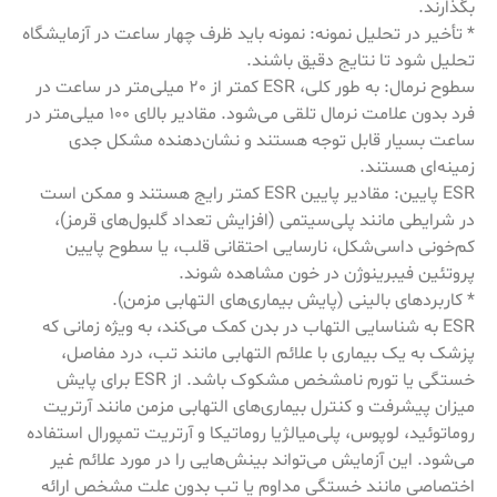
بگذارند.
* تأخیر در تحلیل نمونه: نمونه باید ظرف چهار ساعت در آزمایشگاه
تحلیل شود تا نتایج دقیق باشند.
سطوح نرمال: به طور کلی، ESR کمتر از 20 میلی‌متر در ساعت در
فرد بدون علامت نرمال تلقی می‌شود. مقادیر بالای 100 میلی‌متر در
ساعت بسیار قابل توجه هستند و نشان‌دهنده مشکل جدی
زمینه‌ای هستند.
ESR پایین: مقادیر پایین ESR کمتر رایج هستند و ممکن است
در شرایطی مانند پلی‌سیتمی (افزایش تعداد گلبول‌های قرمز)،
کم‌خونی داسی‌شکل، نارسایی احتقانی قلب، یا سطوح پایین
پروتئین فیبرینوژن در خون مشاهده شوند.
* کاربردهای بالینی (پایش بیماری‌های التهابی مزمن).
ESR به شناسایی التهاب در بدن کمک می‌کند، به ویژه زمانی که
پزشک به یک بیماری با علائم التهابی مانند تب، درد مفاصل،
خستگی یا تورم نامشخص مشکوک باشد. از ESR برای پایش
میزان پیشرفت و کنترل بیماری‌های التهابی مزمن مانند آرتریت
روماتوئید، لوپوس، پلی‌میالژیا روماتیکا و آرتریت تمپورال استفاده
می‌شود. این آزمایش می‌تواند بینش‌هایی را در مورد علائم غیر
اختصاصی مانند خستگی مداوم یا تب بدون علت مشخص ارائه