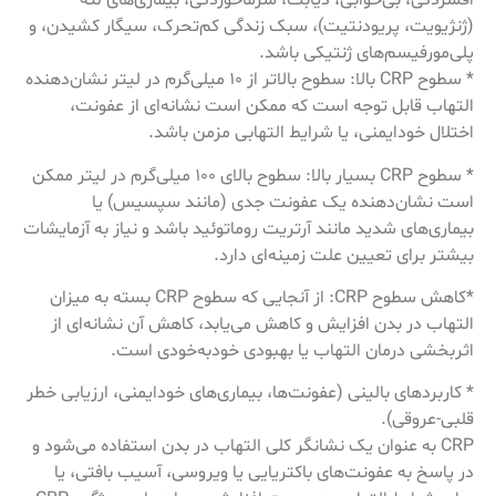
افسردگی، بی‌خوابی، دیابت، سرماخوردگی، بیماری‌های لثه
(ژنژیویت، پریودنتیت)، سبک زندگی کم‌تحرک، سیگار کشیدن، و
پلی‌مورفیسم‌های ژنتیکی باشد.
* سطوح CRP بالا: سطوح بالاتر از 10 میلی‌گرم در لیتر نشان‌دهنده
التهاب قابل توجه است که ممکن است نشانه‌ای از عفونت،
اختلال خودایمنی، یا شرایط التهابی مزمن باشد.
* سطوح CRP بسیار بالا: سطوح بالای 100 میلی‌گرم در لیتر ممکن
است نشان‌دهنده یک عفونت جدی (مانند سپسیس) یا
بیماری‌های شدید مانند آرتریت روماتوئید باشد و نیاز به آزمایشات
بیشتر برای تعیین علت زمینه‌ای دارد.
*کاهش سطوح CRP: از آنجایی که سطوح CRP بسته به میزان
التهاب در بدن افزایش و کاهش می‌یابد، کاهش آن نشانه‌ای از
اثربخشی درمان التهاب یا بهبودی خودبه‌خودی است.
* کاربردهای بالینی (عفونت‌ها، بیماری‌های خودایمنی، ارزیابی خطر
قلبی-عروقی).
CRP به عنوان یک نشانگر کلی التهاب در بدن استفاده می‌شود و
در پاسخ به عفونت‌های باکتریایی یا ویروسی، آسیب بافتی، یا