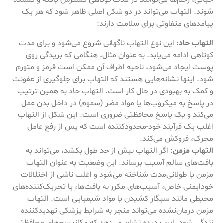
حیاتی، زخم‌ها می‌توانند در مدت کوتاهی گسترش یافته و کشنده
شوند. التهاب می‌تواند در دو شکل اصلی ظاهر شود که هر یک
پیامدهای متفاوتی برای سلامت دارند:
التهاب حاد
: این نوع التهاب ناگهانی شروع می‌شود و برای مدت
کوتاهی ادامه می‌یابد. به عنوان مثال، هنگامی که بریدگی روی
پوست ایجاد می‌شود، ناحیه اطراف آن ممکن است قرمز و متورم
شود. اینها نشانه‌هایی هستند که التهاب برای جلوگیری از عفونت
و کمک به بهبودی در حال کار است. التهاب حاد به همین ترتیب
در پاسخ به میکروب‌ها یا مواد مضر (سموم) در داخل بدن عمل
می‌کند و یک پاسخ محافظتی ضروری است. این شکل از التهاب
اغلب یک فرآیند خود-محدودکننده است که پس از رفع عامل
محرک، فروکش می‌کند.
التهاب مزمن
: اگر التهاب بیش از حد طول بکشد، می‌تواند به
بافت‌های سالم آسیب برساند. این وضعیت به عنوان التهاب
مزمن یا طولانی‌مدت شناخته می‌شود و اغلب ناشی از اختلالات
خودایمنی خاص، آسیب‌های مکرر به بافت‌ها، یا تحریک‌کننده‌های
محیطی مانند سیگار کشیدن یا مواد شیمیایی است. التهاب
مزمن درمان‌نشده می‌تواند منجر به شرایط پزشکی تهدیدکننده
زندگی شود. این پدیده نشان می‌دهد که مکانیسم‌های محافظتی