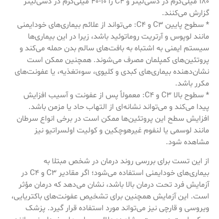
180 میلی‌گرم در دسی‌لیتر و C4 را 10-40 میلی‌گرم در دسی‌لیتر
گزارش می‌کنند.
* سطوح پایین C3 و C4: می‌تواند از علائم بیماری‌های خودایمنی
مانند لوپوس و آرتریت روماتوئید باشد، زیرا در این بیماری‌ها
سیستم ایمنی به اشتباه به بافت‌های سالم بدن حمله می‌کند و
پروتئین‌های کمپلمان مصرف می‌شوند. همچنین ممکن است
نشان‌دهنده بیماری‌های کبدی و کلیوی، سوءتغذیه، یا عفونت‌های
مکرر باشد.
* سطوح بالا C3 و C4: معمولاً پس از عفونت و آسیب افزایش
پیدا می‌کند و می‌تواند نشانه‌ای از التهاب حاد یا مزمن باشد.
افزایش سطح این پروتئین‌ها ممکن است در برخی انواع سرطان
مانند لوسمی یا لنفوم غیرهوچکین و کولیت اولسراتیو نیز
مشاهده شود.
از این تست برای بررسی روند درمان در شخص مبتلا به
بیماری‌های خودایمنی استفاده می‌شود؛ اگر مقادیر C3 و C4 در
آزمایش فرد تحت درمان بالا باشد، نشان می‌دهد که درمان مؤثر
است. این آزمایش همچنین برای تشخیص عفونت‌های باکتریایی،
ویروسی و قارچی نیز می‌تواند مورد استفاده قرار گیرد. پزشک