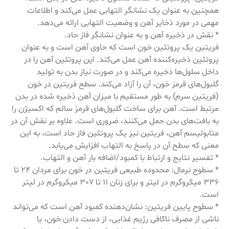
همچنین به عنوان یک نشانگر التهابی عمل می‌کند و اطلاعات
مهمی در مورد ذخایر آهن و وضعیت التهابی ارائه می‌دهد.
* نقش در ذخیره آهن و به عنوان نشانگر فاز حاد.
فریتین یک پروتئین خون است که حاوی آهن است و به عنوان
پروتئین ذخیره‌کننده آهن عمل می‌کند. این پروتئین آهن را در
داخل سلول‌ها ذخیره می‌کند و در صورت نیاز بدن به تولید
گلبول‌های قرمز خون، آن را آزاد می‌کند. سطح فریتین در خون
(فریتین سرم) به طور مستقیم با میزان آهن ذخیره شده در بدن
مرتبط است. آهن برای ساخت گلبول‌های قرمز سالم که اکسیژن را
به بافت‌های بدن حمل می‌کنند، ضروری است. علاوه بر نقش آن در
متابولیسم آهن، فریتین نیز یک پروتئین فاز حاد است، به این
معنی که سطح آن در پاسخ به التهاب افزایش می‌یابد.
* تفسیر نتایج و ارتباط با کمبود/اضافه بار آهن و التهاب.
* سطوح نرمال: محدوده طبیعی فریتین در خون برای مردان 24 تا
336 میکروگرم در لیتر و برای زنان 11 تا 307 میکروگرم در لیتر
است.
* سطوح پایین فریتین: نشان‌دهنده کمبود آهن است که می‌تواند
ناشی از مصرف ناکافی رژیم غذایی، از دست دادن خون، یا