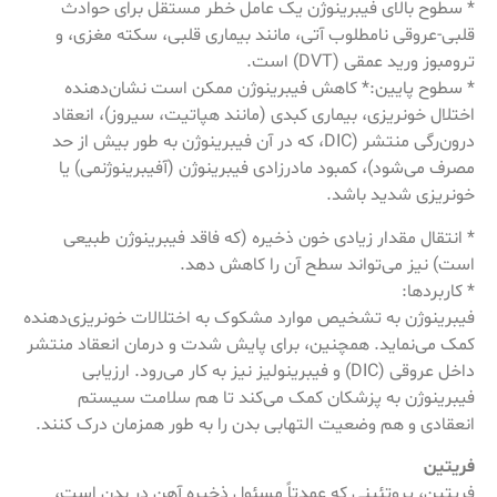
* سطوح بالای فیبرینوژن یک عامل خطر مستقل برای حوادث
قلبی-عروقی نامطلوب آتی، مانند بیماری قلبی، سکته مغزی، و
ترومبوز ورید عمقی (DVT) است.
* سطوح پایین:* کاهش فیبرینوژن ممکن است نشان‌دهنده
اختلال خونریزی، بیماری کبدی (مانند هپاتیت، سیروز)، انعقاد
درون‌رگی منتشر (DIC، که در آن فیبرینوژن به طور بیش از حد
مصرف می‌شود)، کمبود مادرزادی فیبرینوژن (آفیبرینوژنمی) یا
خونریزی شدید باشد.
* انتقال مقدار زیادی خون ذخیره (که فاقد فیبرینوژن طبیعی
است) نیز می‌تواند سطح آن را کاهش دهد.
* کاربردها:
فیبرینوژن به تشخیص موارد مشکوک به اختلالات خونریزی‌دهنده
کمک می‌نماید. همچنین، برای پایش شدت و درمان انعقاد منتشر
داخل عروقی (DIC) و فیبرینولیز نیز به کار می‌رود. ارزیابی
فیبرینوژن به پزشکان کمک می‌کند تا هم سلامت سیستم
انعقادی و هم وضعیت التهابی بدن را به طور همزمان درک کنند.
فریتین
فریتین، پروتئینی که عمدتاً مسئول ذخیره آهن در بدن است،