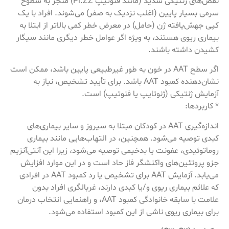
نقص‌های ژنتیکی شدید (مانند فنوتیپ Pi.ZZ) منجر به سطوح
سرمی بسیار پایین (اغلب نزدیک به صفر) می‌شوند. افراد با یک
کپی جهش‌یافته ژن (حامل) در معرض خطر کمی بالاتر از ابتلا به
بیماری ریوی هستند، به ویژه اگر عوامل خطر دیگری مانند سیگار
کشیدن داشته باشند.
اگر سطح AAT در خون به طور غیرطبیعی پایین باشد، ممکن است
نشان‌دهنده کمبود AAT باشد. برای تأیید تشخیص، نیاز به
آزمایش ژنتیکی (ژنوتایپ یا فنوتیپ) است.
* کاربردها:
اندازه‌گیری AAT در کودکان مبتلا به سیروز و سایر بیماری‌های
کبدی توصیه می‌شود. همچنین، در التهاب‌هایی مانند بیماری
روماتوئیدی، عفونت یا بدخیمی توصیه می‌شود، زیرا این آنتی‌آنزیم
جزو پروتئین‌های واکنشگر فاز حاد است و در این موارد افزایش
می‌یابد. آزمایش AAT برای تشخیص یا رد کمبود AAT در افرادی
که علائم بیماری ریوی و/یا کبدی دارند، غربالگری افراد بدون
علامت با سابقه خانوادگی کمبود AAT، و راهنمایی انتخاب درمان
برای بیماری ریوی ناشی از این کمبود استفاده می‌شود.