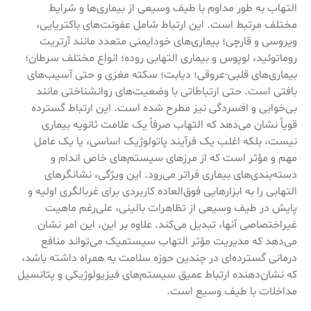
التهاب به طور مداوم با طیف وسیعی از بیماری‌ها و شرایط
مختلف مرتبط است. این ارتباط شامل عفونت‌های باکتریایی،
ویروسی و قارچی؛ بیماری‌های خودایمنی متعدد مانند آرتریت
روماتوئید، لوپوس و بیماری التهابی روده؛ انواع مختلف سرطان؛
بیماری‌های قلبی-عروقی؛ دیابت؛ سکته مغزی و حتی آسیب‌های
بافتی است. حتی ارتباطاتی با وضعیت‌های روانشناختی مانند
بی‌خوابی و افسردگی نیز مطرح شده است. این ارتباط گسترده
قویاً نشان می‌دهد که التهاب صرفاً یک علامت ثانویه بیماری
نیست، بلکه اغلب یک فرآیند پاتولوژیک اساسی، یا یک عامل
مهم و مؤثر است که از مرزهای سیستم‌های خاص اندام و
دسته‌بندی‌های بیماری فراتر می‌رود. این ویژگی، نشانگرهای
التهابی را به ابزارهایی فوق‌العاده کاربردی برای غربالگری اولیه و
پایش در طیف وسیعی از تظاهرات بالینی، علی‌رغم ماهیت
غیراختصاصی آنها، تبدیل می‌کند. علاوه بر این، این امر نشان
می‌دهد که مدیریت مؤثر التهاب سیستمیک می‌تواند منافع
درمانی گسترده‌ای در چندین حوزه سلامت به همراه داشته باشد،
که نشان‌دهنده ارتباط عمیق سیستم‌های فیزیولوژیکی و پتانسیل
مداخلات با طیف وسیع است.