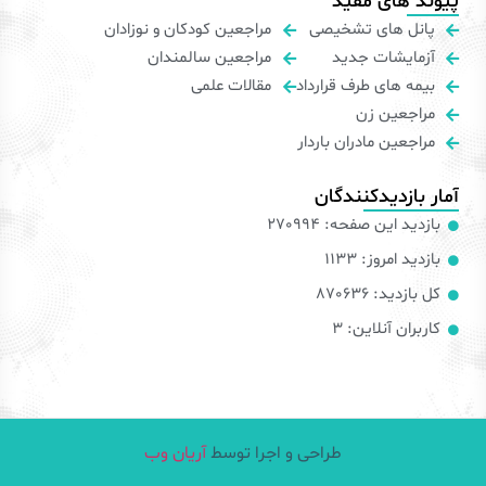
پیوند های مفید
پانل های تشخیصی
مراجعین کودکان و نوزادان
آزمایشات جدید
مراجعین سالمندان
بیمه های طرف قرارداد
مقالات علمی
مراجعین زن
مراجعین مادران باردار
آمار بازدیدکنندگان
بازدید این صفحه: 270994
بازدید امروز: 1133
کل بازدید: 870636
کاربران آنلاین: 3
طراحی و اجرا توسط
آریان وب